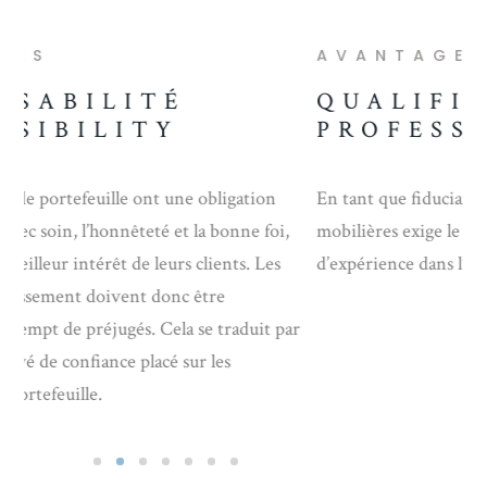
AVANTAGES
A
QUALIFICATIONS
H
PROFESSIONNELLES
Les
En tant que fiduciaires, réglementation des valeurs
des
mobilières exige le plus haut niveau d’éducation et
en 
d’expérience dans l’industrie du placement.
déc
Les
r
ges
d’i
pou
dis