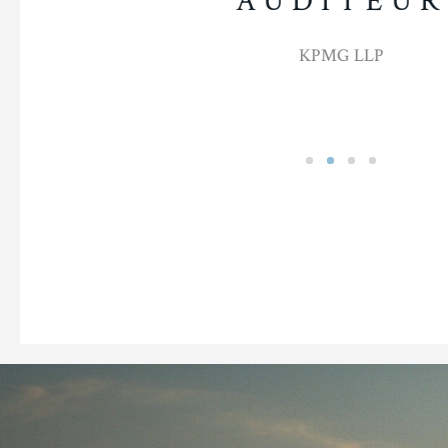
ES
AUDITEUR
le Réseau
KPMG LLP
BC Services
ie