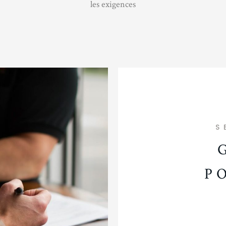
les exigences
S
P