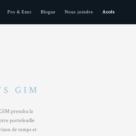
Pro & Exec
Blogue
Nous joindre
Accés
TS GIM
 GIM prendra la
otre portefeuille
orizon de temps et