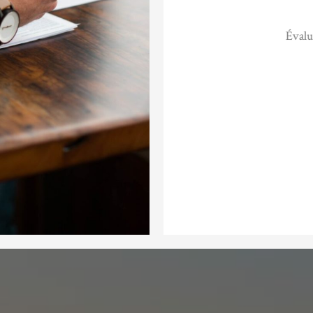
 de la situation financière actuelle et
Évalu
n de tous les investissements liés à la
famille.