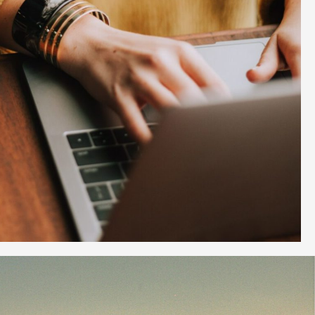
R
BANQUIER
E
Banque de Montréal, Banque Nati
rault LLP