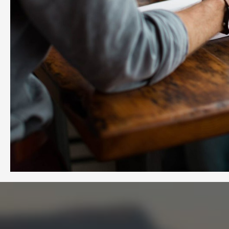
nnaissance du client» examen annuel
Analyse
iscuter des résultats du portefeuille.
l’exame