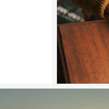
CONSEILLE
JURIDIQU
BLG, Felesky Flynn LLP, McCarthy Tét