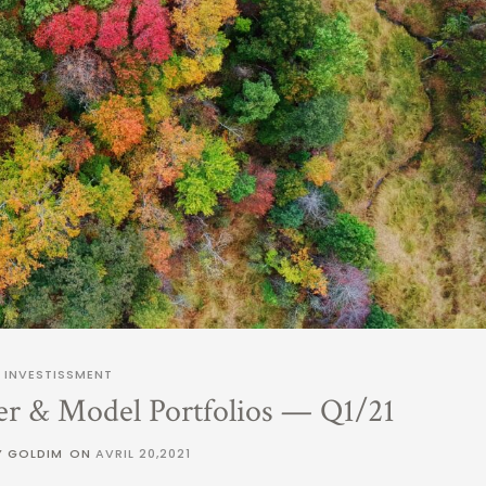
INVESTISSMENT
er & Model Portfolios — Q1/21
Y GOLDIM
ON
AVRIL 20,2021