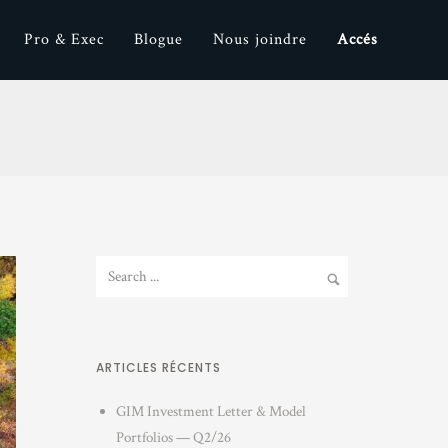
Pro & Exec
Blogue
Nous joindre
Accés
ARTICLES RÉCENTS
GIM Investment Letter & Model
Portfolios — Q2/26