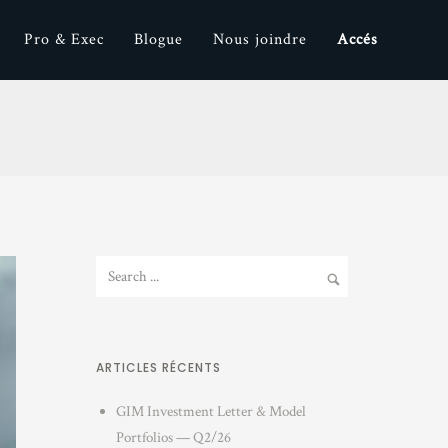
Pro & Exec
Blogue
Nous joindre
Accés
ARTICLES RÉCENTS
GIM Investment Letter & Model
Portfolios — Q2/26