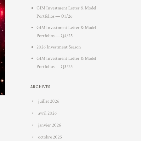
GIM Investment Letter & Model
Portfolios — Q1/26
GIM Investment Letter & Model
Portfolios — Q4/25
2026 Investment Season
GIM Investment Letter & Model
Portfolios — Q3/25
ARCHIVES
juillet 2026
avril 2026
janvier 2026
octobre 2025