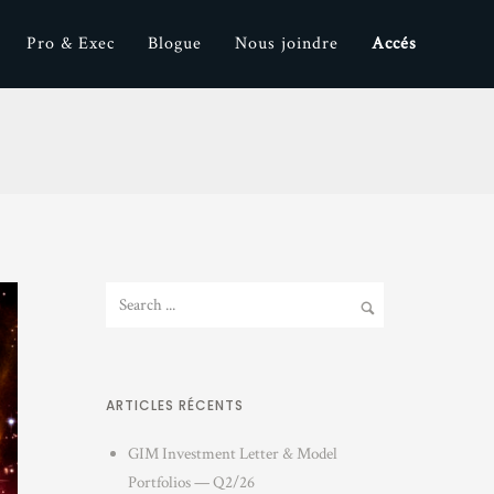
Pro & Exec
Blogue
Nous joindre
Accés
ARTICLES RÉCENTS
GIM Investment Letter & Model
Portfolios — Q2/26