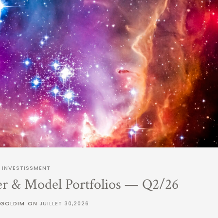
INVESTISSMENT
er & Model Portfolios — Q2/26
 GOLDIM
ON
JUILLET 30,2026