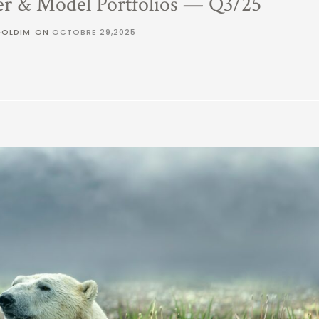
er & Model Portfolios — Q3/25
GOLDIM
ON
OCTOBRE 29,2025